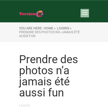
YOU ARE HERE:
HOME »
LOISIRS »
PRENDRE DES PHOTOS N’A JAMAIS ÉTÉ
AUSSI FUN
Prendre des
photos n’a
jamais été
aussi fun
Loisirs