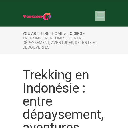
YOU ARE HERE:
HOME »
LOISIRS »
TREKKING EN INDONÉSIE : ENTRE
DÉPAYSEMENT, AVENTURES, DÉTENTE ET
DÉCOUVERTES
Trekking en
Indonésie :
entre
dépaysement,
aventures,